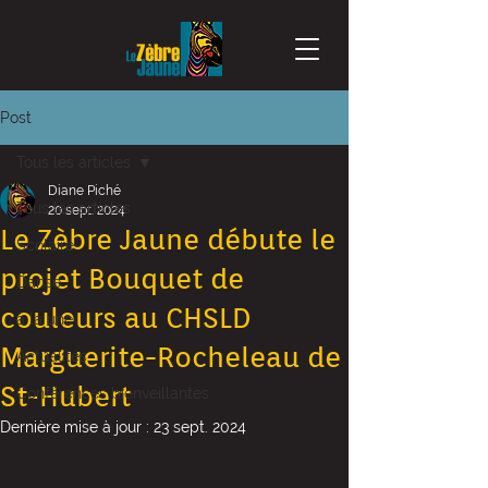
Post
Tous les articles
Diane Piché
Tous les articles
20 sept. 2024
Le Zèbre Jaune débute le
Scolaire
projet Bouquet de
Danse
couleurs au CHSLD
à la une
Marguerite-Rocheleau de
Actualités
St-Hubert
Conférences bienveillantes
Dernière mise à jour :
23 sept. 2024