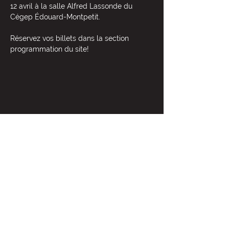
12 avril à la salle Alfred Lassonde du 
Cégep Édouard-Montpetit.  
Réservez vos billets dans la section 
programmation du site!  
PARTAGER
NOUS CONTACTER