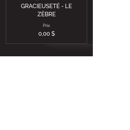
GRACIEUSETÉ - LE
ZÈBRE
Prix
0,00 $
PARTAGER
NOUS CONTACTER
info@lezebrejaune.com
438-504-0688