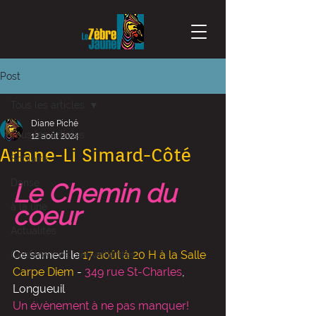
Post
Tous les articles
Diane Piché
Tous les articles
12 août 2024
Ariane-Li Simard-Côté
Scolaire
Danse
Le Chemin du 
à la une
coeur
Actualités
Ce samedi le 
17 août à 20 H à la Salle 
Conférences bienveillantes
Carpe Diem
 - 
349 rue St-Charles
, 
Longueuil
Un évènement à ne pas manquer! 