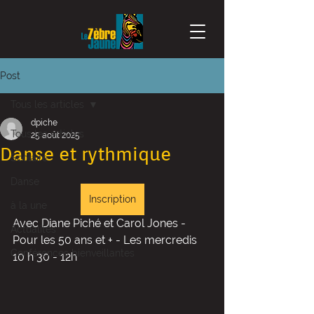
Post
Tous les articles
dpiche
Tous les articles
25 août 2025
Danse et rythmique
Scolaire
Danse
Inscription
à la une
Avec Diane Piché et Carol Jones - 
Actualités
Pour les 50 ans et + - Les mercredis 
Conférences bienveillantes
10 h 30 - 12h 